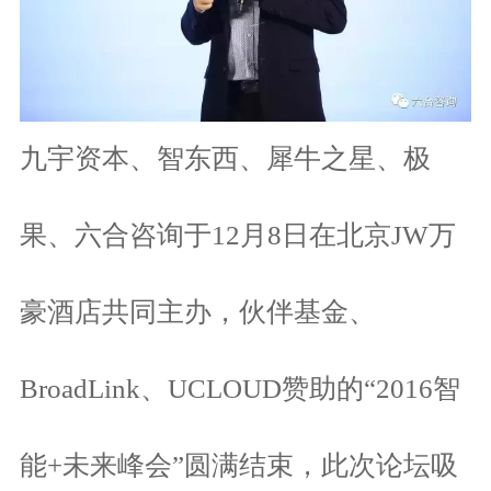
九宇资本、智东西、犀牛之星、极
果、六合咨询于
12
月
8
日在北京
JW
万
豪酒店共同主办，伙伴基金、
BroadLink
、
UCLOUD
赞助的
“2016
智
能
+
未来峰会
”
圆满结束，此次论坛吸